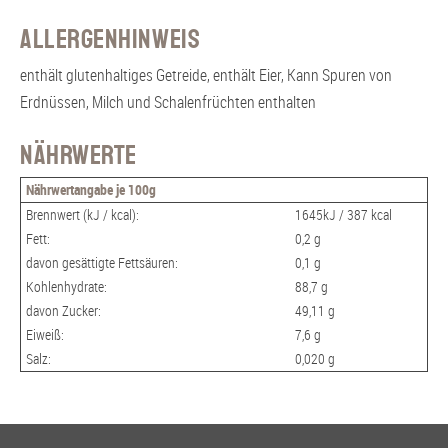
Allergenhinweis
enthält glutenhaltiges Getreide, enthält Eier, Kann Spuren von
Erdnüssen, Milch und Schalenfrüchten enthalten
Nährwerte
Nährwertangabe je 100g
Brennwert (kJ / kcal):
1645kJ / 387 kcal
Fett:
0,2 g
davon gesättigte Fettsäuren:
0,1 g
Kohlenhydrate:
88,7 g
davon Zucker:
49,11 g
Eiweiß:
7,6 g
Salz:
0,020 g