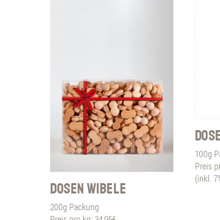
Dose
100g P
Preis p
(inkl. 
Dosen Wibele
200g Packung
Preis pro kg: 34,95€