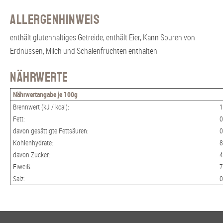
Allergenhinweis
enthält glutenhaltiges Getreide, enthält Eier, Kann Spuren von
Erdnüssen, Milch und Schalenfrüchten enthalten
Nährwerte
Nährwertangabe je 100g
Brennwert (kJ / kcal):
1
Fett:
0
davon gesättigte Fettsäuren:
0
Kohlenhydrate:
8
davon Zucker:
4
Eiweiß
7
Salz:
0