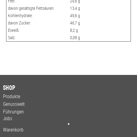
Fett:
29,6 g
davon gesättigte Fettsäuren:
13,4 g
Kohlenhydrate:
49,6 g
davon Zucker:
46,7 g
Eiweiß:
8,2 g
Salz:
0,08 g
Shop
Produkte
Genusswelt
Führungen
Jobs
Warenkorb