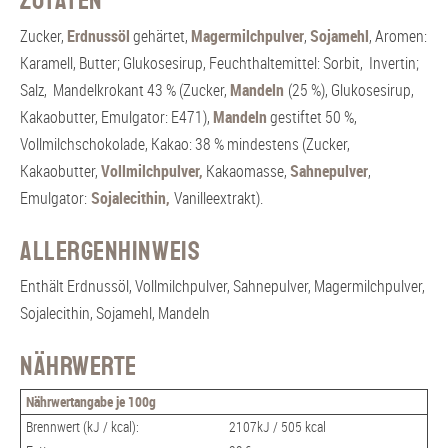
Zutaten
h
Zucker,
Erdnussöl
gehärtet,
Magermilchpulver
,
Sojamehl
, Aromen:
t
Karamell, Butter; Glukosesirup, Feuchthaltemittel: Sorbit, Invertin;
e
Salz, Mandelkrokant 43 % (Zucker,
Mandeln
(25 %), Glukosesirup,
P
Kakaobutter, Emulgator: E471),
Mandeln
gestiftet 50 %,
r
Vollmilchschokolade, Kakao: 38 % mindestens (Zucker,
a
Kakaobutter,
Vollmilchpulver,
Kakaomasse,
Sahnepulver
,
l
Emulgator:
Sojalecithin,
Vanilleextrakt).
i
n
Allergenhinweis
e
n
Enthält Erdnussöl, Vollmilchpulver, Sahnepulver, Magermilchpulver,
M
Sojalecithin, Sojamehl, Mandeln
e
Nährwerte
n
g
Nährwertangabe je 100g
e
Brennwert (kJ / kcal):
2107kJ / 505 kcal