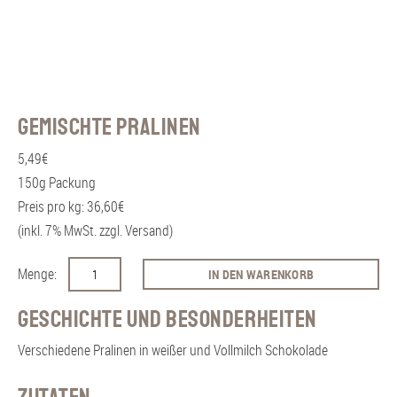
Gemischte Pralinen
5,49
€
150g Packung
Preis pro kg: 36,60€
(inkl. 7% MwSt. zzgl. Versand)
G
IN DEN WARENKORB
e
m
Geschichte und Besonderheiten
i
Verschiedene Pralinen in weißer und Vollmilch Schokolade
s
c