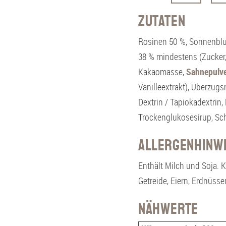
c
Zutaten
h
o
Rosinen 50 %, Sonnenblu
k
38 % mindestens (Zucker
o
Kakaomasse,
Sahnepulv
-
Vanilleextrakt), Überzug
R
Dextrin / Tapiokadextrin,
o
Trockenglukosesirup, Sch
s
i
Allergenhinw
n
Enthält Milch und Soja. 
e
Getreide, Eiern, Erdnüss
n
V
Nähwerte
nderheiten
o