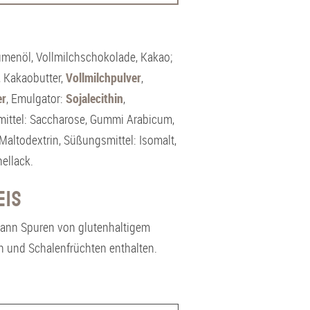
menöl, Vollmilchschokolade, Kakao;
, Kakaobutter,
Vollmilchpulver
,
er
, Emulgator:
Sojalecithin
,
smittel: Saccharose, Gummi Arabicum,
 Maltodextrin, Süßungsmittel: Isomalt,
ellack.
eis
Kann Spuren von glutenhaltigem
en und Schalenfrüchten enthalten.