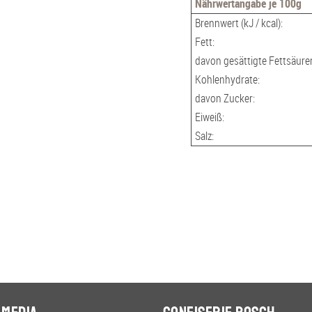
Nährwertangabe je 100g
indrisch geformte Dragees
l
Brennwert (kJ / kcal):
rn aus weichen Rosinen
l
Fett:
m
davon gesättigte Fettsäure
i
Kohlenhydrate:
l
davon Zucker:
c
Eiweiß:
h
Salz:
M
e
n
g
e