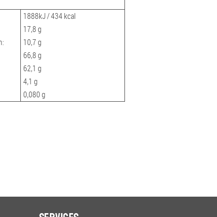
1888kJ / 434 kcal
17,8 g
n:
10,7 g
66,8 g
62,1 g
4,1 g
0,080 g