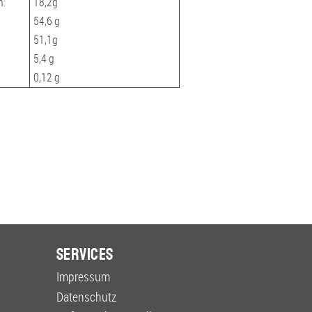
n:
18,2g
54,6 g
51,1g
5,4 g
0,12 g
Services
Impressum
Datenschutz