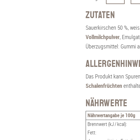
c
Zutaten
h
o
nderheiten
Sauerkirschen 50 %, weis
k
Vollmilchpulver
, Emulgat
 überzogen
o
Überzugsmittel: Gummi a
-
S
Allergenhinw
a
Das Produkt kann Spure
u
Schalenfrüchten
enthalt
e
r
Nährwerte
k
Nährwertangabe je 100g
i
Brennwert (kJ / kcal):
r
Fett:
s