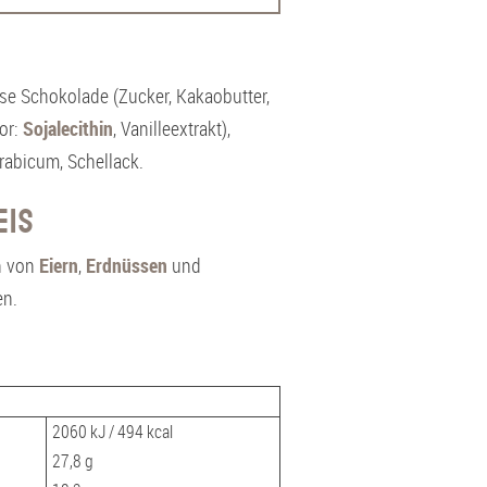
se Schokolade (Zucker, Kakaobutter,
or:
Sojalecithin
, Vanilleextrakt),
rabicum, Schellack.
eis
n von
Eiern
,
Erdnüssen
und
en.
2060 kJ / 494 kcal
27,8 g